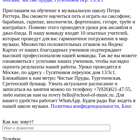
Приглашаем на обучение в музыкальную школу Петра
Риттера. Вы сможете научиться петь и играть на саксофоне,
барабанах, скрипке, виолончели, фортепиано, гитаре, трубе и
контрабасе. Помимо этого проводятся уроки рок ансамбля и
джаз-бэнда. В нашу команду входят 10 опытных учителей,
которые проведут для вас гармоничное погружение в мир
музыки. Множество положительных отзывов на Яндекс
Картах от наших благодарных учеников подтверждают
высокий профессионализм нашей команды. Так же вы можете
ознакомиться с успехами наших учеников, чтобы наглядно
оценить результаты нашей работы. Уроки проводятся в
Москве, по адресу - Гусятников переулок дом 13/3с1.
Ближайшие к нам метро: Чистые Пруды, Тургеневская,
Сретенский бульвар. Узнать актуальное расписание и
записаться на занятия можно по телефону +7(926)021-47-55,
либо написав нам на почту hello@school-of-music.ru. Для
вашего удобства работает WhatsApp. Будем рады Вас видеть в
нашей школе музыки.
Политика конфиденциальности
,
Блог
.
Как вас зовут?
Телефон