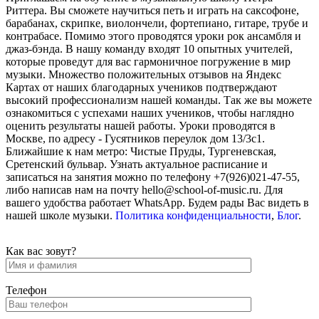
Риттера. Вы сможете научиться петь и играть на саксофоне,
барабанах, скрипке, виолончели, фортепиано, гитаре, трубе и
контрабасе. Помимо этого проводятся уроки рок ансамбля и
джаз-бэнда. В нашу команду входят 10 опытных учителей,
которые проведут для вас гармоничное погружение в мир
музыки. Множество положительных отзывов на Яндекс
Картах от наших благодарных учеников подтверждают
высокий профессионализм нашей команды. Так же вы можете
ознакомиться с успехами наших учеников, чтобы наглядно
оценить результаты нашей работы. Уроки проводятся в
Москве, по адресу - Гусятников переулок дом 13/3с1.
Ближайшие к нам метро: Чистые Пруды, Тургеневская,
Сретенский бульвар. Узнать актуальное расписание и
записаться на занятия можно по телефону +7(926)021-47-55,
либо написав нам на почту hello@school-of-music.ru. Для
вашего удобства работает WhatsApp. Будем рады Вас видеть в
нашей школе музыки.
Политика конфиденциальности
,
Блог
.
Как вас зовут?
Телефон